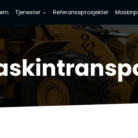
jem
Tjenester
Referanseprosjekter
Maskinp
skintransp