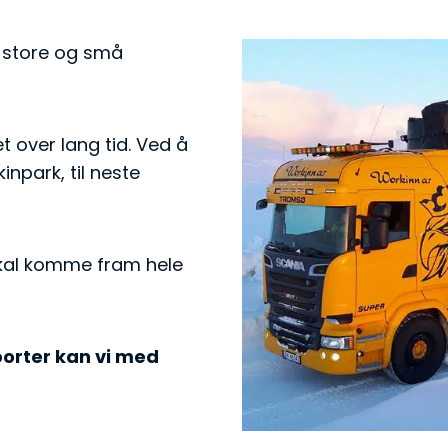
v store og små
t over lang tid. Ved å
npark, til neste
 skal komme fram hele
porter kan vi med