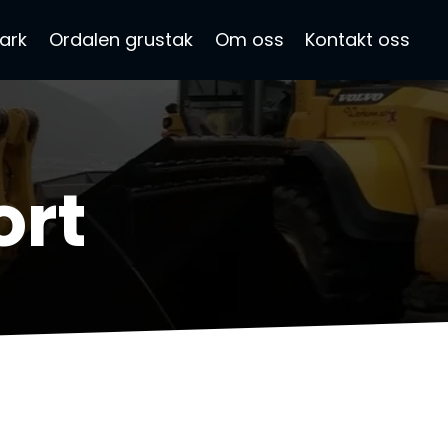
ark
Ordalen grustak
Om oss
Kontakt oss
ort